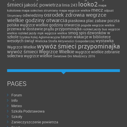
looko2
śmieci
jakość powietrza
linia 243
mapa
mecz
kokotowa
mapa sołectwo strumiany
mapa węgrzce wielkie
odpust
osrodek zdrowia wegrzce
odwiedziny
Strumiany
wielkie godziny otwarcia
piaskowa
plac zabaw
poczta
polska węgrzce wielkie godziny otwarcia
pogoda wegrzce wielkie
przerwa w dostawie prądu
przypominajka
rozkład jazdy bus węgrzce
smog
spis dzwonków w
wielkie
rozkład jazdy mpk węgrzce wielkie
szkole
tauron
wakacje w bibliotece
Szybka Kolej Aglomeracyjna
wesołych świąt
wystawka
Wielicka Strefa Aktywności Gospodarczej
wywóz śmieci przypominajka
Węgrzce Wielkie
wywóz śmieci Węgrzce Wielkie
węgrzce wielkie
zebranie
sołectwa węgrzce wielkie
Światowe Dni Młodzieży 2016
PAGES
Forum
Info
Meteo
Szkoła Podstawowa
Szkoły
Zanieczyszczenie powietrza