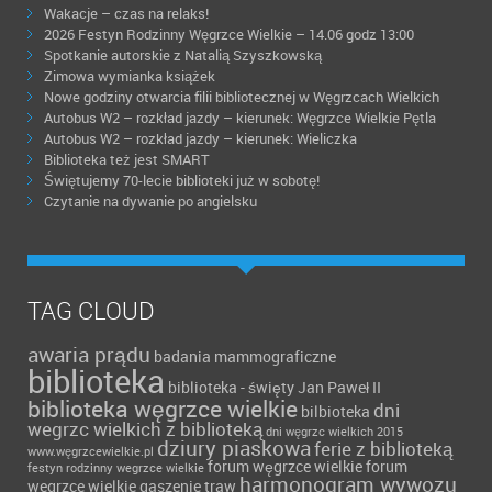
Wakacje – czas na relaks!
2026 Festyn Rodzinny Węgrzce Wielkie – 14.06 godz 13:00
Spotkanie autorskie z Natalią Szyszkowską
Zimowa wymianka książek
Nowe godziny otwarcia filii bibliotecznej w Węgrzcach Wielkich
Autobus W2 – rozkład jazdy – kierunek: Węgrzce Wielkie Pętla
Autobus W2 – rozkład jazdy – kierunek: Wieliczka
Biblioteka też jest SMART
Świętujemy 70-lecie biblioteki już w sobotę!
Czytanie na dywanie po angielsku
TAG CLOUD
awaria prądu
badania mammograficzne
biblioteka
biblioteka - święty Jan Paweł II
biblioteka węgrzce wielkie
dni
bilbioteka
wegrzc wielkich z biblioteką
dni węgrzc wielkich 2015
dziury piaskowa
ferie z biblioteką
www.węgrzcewielkie.pl
forum węgrzce wielkie forum
festyn rodzinny wegrzce wielkie
harmonogram wywozu
wegrzce wielkie
gaszenie traw