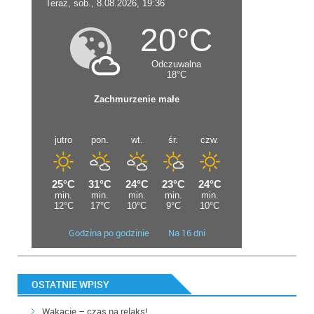
Godzina po godzinie
Na 16 dni
OSTATNIE WPISY
Wakacje – czas na relaks!