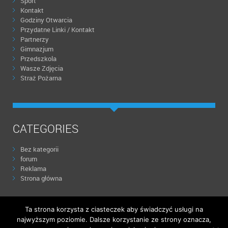
Sport
Kontakt
Godziny Otwarcia
Przydatne Linki / Kontakt
Partnerzy
Gimnazjum
Przedszkola
Wasze Zdjęcia
Straż Pożarna
CATEGORIES
Bez kategorii
forum
Reklama
Strona główna
Ta strona korzysta z ciasteczek aby świadczyć usługi na
Theme created by
PWT
. Powered by
WordPress.org
najwyższym poziomie. Dalsze korzystanie ze strony oznacza,