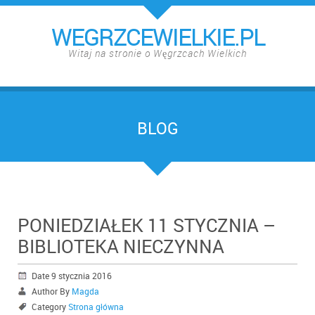
WEGRZCEWIELKIE.PL
Witaj na stronie o Węgrzcach Wielkich
BLOG
PONIEDZIAŁEK 11 STYCZNIA –
BIBLIOTEKA NIECZYNNA
Date 9 stycznia 2016
Author By
Magda
Category
Strona główna