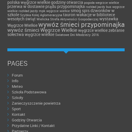
polska węgrzce wielkie godziny otwarcia
pogoda wegrzce wielkie
przerwa w dostawie prądu
przypominajka
rozkład jazdy bus węgrzce
smog
spis dzwonków w
wielkie
rozkład jazdy mpk węgrzce wielkie
szkole
tauron
wakacje w bibliotece
Szybka Kolej Aglomeracyjna
wesołych świąt
wystawka
Wielicka Strefa Aktywności Gospodarczej
wywóz śmieci przypominajka
Węgrzce Wielkie
wywóz śmieci Węgrzce Wielkie
węgrzce wielkie
zebranie
sołectwa węgrzce wielkie
Światowe Dni Młodzieży 2016
PAGES
Forum
Info
Meteo
Szkoła Podstawowa
Szkoły
Zanieczyszczenie powietrza
Sport
Kontakt
Godziny Otwarcia
Przydatne Linki / Kontakt
Partnerzy