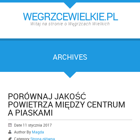
WEGRZCEWIELKIE.PL
Witaj na stronie o Węgrzcach Wielkich
ARCHIVES
PORÓWNAJ JAKOŚĆ
POWIETRZA MIĘDZY CENTRUM
A PIASKAMI
Date 11 stycznia 2017
Author By
Magda
Category
Strona główna