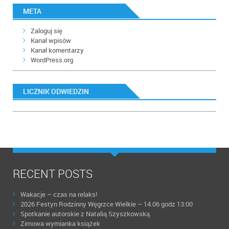
META
Zaloguj się
Kanał wpisów
Kanał komentarzy
WordPress.org
LICZNIK ODWIEDZIN
RECENT POSTS
Wakacje – czas na relaks!
2026 Festyn Rodzinny Węgrzce Wielkie – 14.06 godz 13:00
Spotkanie autorskie z Natalią Szyszkowską
Zimowa wymianka książek