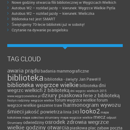
Nowe godziny otwarcia filii bibliotecznej w Węgrzcach Wielkich
Autobus W2 – rozkład jazdy – kierunek: Węgrzce Wielkie Pętla
Autobus W2 – rozkład jazdy – kierunek: Wieliczka
Biblioteka też jest SMART
Świętujemy 70-lecie biblioteki już w sobotę!
Czytanie na dywanie po angielsku
TAG CLOUD
awaria prądu
badania mammograficzne
biblioteka
biblioteka - święty Jan Paweł II
biblioteka węgrzce wielkie
dni
bilbioteka
wegrzc wielkich z biblioteką
dni węgrzc wielkich 2015
dziury piaskowa
ferie z biblioteką
www.węgrzcewielkie.pl
forum węgrzce wielkie forum
festyn rodzinny wegrzce wielkie
harmonogram wywozu
wegrzce wielkie
gaszenie traw
looko2
śmieci
jakość powietrza
linia 243
mapa
mecz
kokotowa
mapa sołectwo strumiany
mapa węgrzce wielkie
odpust
osrodek zdrowia wegrzce
odwiedziny
Strumiany
wielkie godziny otwarcia
piaskowa
plac zabaw
poczta