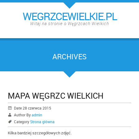
WEGRZCEWIELKIE.PL
Witaj na stronie o Węgrzcach Wielkich
ARCHIVES
MAPA WĘGRZC WIELKICH
Date 28 czerwca 2015
Author By
admin
Category
Strona główna
Kilka bardziej szczegółowych zdjęć.