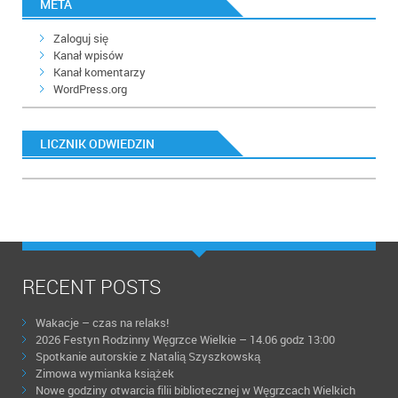
META
Zaloguj się
Kanał wpisów
Kanał komentarzy
WordPress.org
LICZNIK ODWIEDZIN
RECENT POSTS
Wakacje – czas na relaks!
2026 Festyn Rodzinny Węgrzce Wielkie – 14.06 godz 13:00
Spotkanie autorskie z Natalią Szyszkowską
Zimowa wymianka książek
Nowe godziny otwarcia filii bibliotecznej w Węgrzcach Wielkich