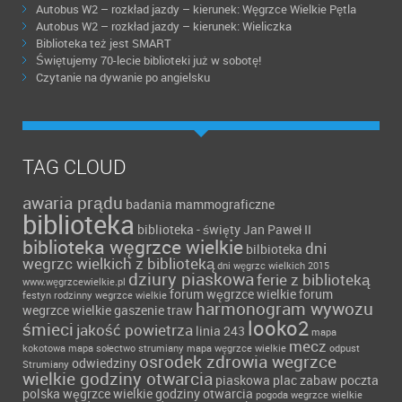
Autobus W2 – rozkład jazdy – kierunek: Węgrzce Wielkie Pętla
Autobus W2 – rozkład jazdy – kierunek: Wieliczka
Biblioteka też jest SMART
Świętujemy 70-lecie biblioteki już w sobotę!
Czytanie na dywanie po angielsku
TAG CLOUD
awaria prądu
badania mammograficzne
biblioteka
biblioteka - święty Jan Paweł II
biblioteka węgrzce wielkie
dni
bilbioteka
wegrzc wielkich z biblioteką
dni węgrzc wielkich 2015
dziury piaskowa
ferie z biblioteką
www.węgrzcewielkie.pl
forum węgrzce wielkie forum
festyn rodzinny wegrzce wielkie
harmonogram wywozu
wegrzce wielkie
gaszenie traw
looko2
śmieci
jakość powietrza
linia 243
mapa
mecz
kokotowa
mapa sołectwo strumiany
mapa węgrzce wielkie
odpust
osrodek zdrowia wegrzce
odwiedziny
Strumiany
wielkie godziny otwarcia
piaskowa
plac zabaw
poczta
polska węgrzce wielkie godziny otwarcia
pogoda wegrzce wielkie