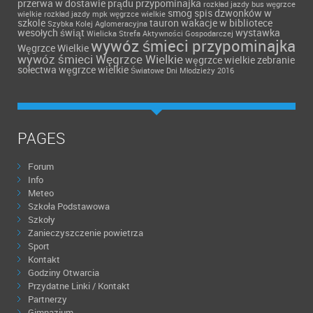
przerwa w dostawie prądu
przypominajka
rozkład jazdy bus węgrzce
smog
spis dzwonków w
wielkie
rozkład jazdy mpk węgrzce wielkie
szkole
tauron
wakacje w bibliotece
Szybka Kolej Aglomeracyjna
wesołych świąt
wystawka
Wielicka Strefa Aktywności Gospodarczej
wywóz śmieci przypominajka
Węgrzce Wielkie
wywóz śmieci Węgrzce Wielkie
węgrzce wielkie
zebranie
sołectwa węgrzce wielkie
Światowe Dni Młodzieży 2016
PAGES
Forum
Info
Meteo
Szkoła Podstawowa
Szkoły
Zanieczyszczenie powietrza
Sport
Kontakt
Godziny Otwarcia
Przydatne Linki / Kontakt
Partnerzy
Gimnazjum