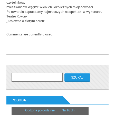
czytelników,
mieszkańców Węgrzc Wielkich i okolicznych miejscowości.
Po otwarciu zapraszamy najmłodszych na spektakl w wykonaniu
Teatru Kokon-
„Królewna o złotym sercu”.
Comments are currently closed.
POGODA
Godzina po godzinie
Na 16 dni