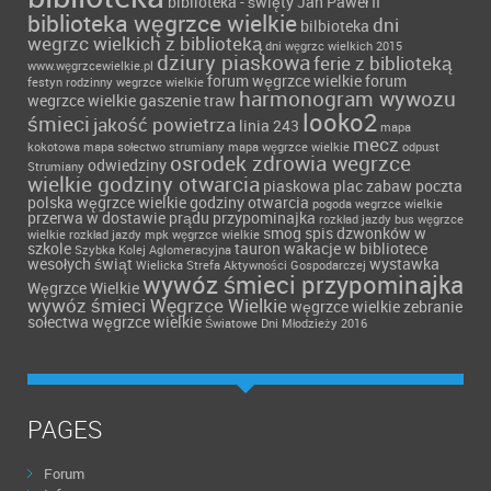
biblioteka - święty Jan Paweł II
biblioteka węgrzce wielkie
dni
bilbioteka
wegrzc wielkich z biblioteką
dni węgrzc wielkich 2015
dziury piaskowa
ferie z biblioteką
www.węgrzcewielkie.pl
forum węgrzce wielkie forum
festyn rodzinny wegrzce wielkie
harmonogram wywozu
wegrzce wielkie
gaszenie traw
looko2
śmieci
jakość powietrza
linia 243
mapa
mecz
kokotowa
mapa sołectwo strumiany
mapa węgrzce wielkie
odpust
osrodek zdrowia wegrzce
odwiedziny
Strumiany
wielkie godziny otwarcia
piaskowa
plac zabaw
poczta
polska węgrzce wielkie godziny otwarcia
pogoda wegrzce wielkie
przerwa w dostawie prądu
przypominajka
rozkład jazdy bus węgrzce
smog
spis dzwonków w
wielkie
rozkład jazdy mpk węgrzce wielkie
szkole
tauron
wakacje w bibliotece
Szybka Kolej Aglomeracyjna
wesołych świąt
wystawka
Wielicka Strefa Aktywności Gospodarczej
wywóz śmieci przypominajka
Węgrzce Wielkie
wywóz śmieci Węgrzce Wielkie
węgrzce wielkie
zebranie
sołectwa węgrzce wielkie
Światowe Dni Młodzieży 2016
PAGES
Forum